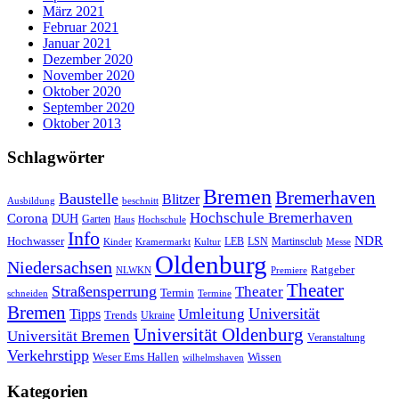
März 2021
Februar 2021
Januar 2021
Dezember 2020
November 2020
Oktober 2020
September 2020
Oktober 2013
Schlagwörter
Bremen
Bremerhaven
Baustelle
Blitzer
Ausbildung
beschnitt
Hochschule Bremerhaven
Corona
DUH
Garten
Haus
Hochschule
Info
NDR
Hochwasser
LSN
Kinder
Kramermarkt
Kultur
LEB
Martinsclub
Messe
Oldenburg
Niedersachsen
Ratgeber
NLWKN
Premiere
Theater
Straßensperrung
Theater
Termin
schneiden
Termine
Bremen
Universität
Umleitung
Tipps
Trends
Ukraine
Universität Oldenburg
Universität Bremen
Veranstaltung
Verkehrstipp
Wissen
Weser Ems Hallen
wilhelmshaven
Kategorien