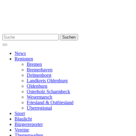
Zum
Inhalt
springen
Suchen
Suchen
nach:
Menü
News
Regionen
Bremen
Bremerhaven
Delmenhorst
Landkreis Oldenburg
Oldenburg
Osterholz Scharmbeck
Wesermarsch
Friesland & Ostfriesland
Überregional
Sport
Blaulicht
Bürgerreporter
Vereine
Themenwelten