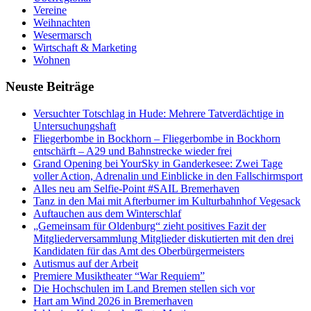
Vereine
Weihnachten
Wesermarsch
Wirtschaft & Marketing
Wohnen
Neuste Beiträge
Versucht­er Totschlag in Hude: Mehrere Tatverdächtige in
Untersuchungshaft
Fliegerbombe in Bockhorn – Fliegerbombe in Bockhorn
entschärft – A29 und Bahnstrecke wieder frei
Grand Opening bei YourSky in Ganderkesee: Zwei Tage
voller Action, Adrenalin und Einblicke in den Fallschirmsport
Alles neu am Selfie-Point #SAIL Bremerhaven
Tanz in den Mai mit Afterburner im Kulturbahnhof Vegesack
Auftauchen aus dem Winterschlaf
„Gemeinsam für Oldenburg“ zieht positives Fazit der
Mitgliederversammlung Mitglieder diskutierten mit den drei
Kandidaten für das Amt des Oberbürgermeisters
Autismus auf der Arbeit
Premiere Musiktheater “War Requiem”
Die Hochschulen im Land Bremen stellen sich vor
Hart am Wind 2026 in Bremerhaven