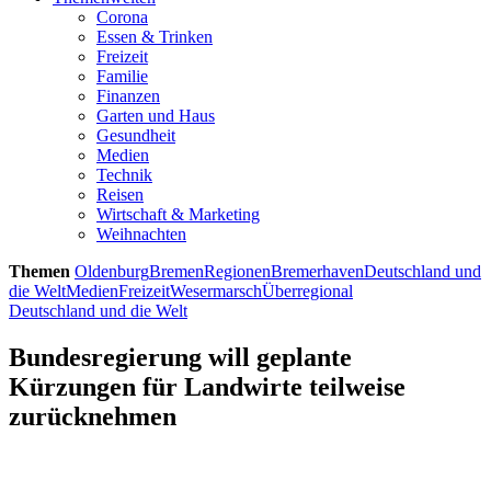
Corona
Essen & Trinken
Freizeit
Familie
Finanzen
Garten und Haus
Gesundheit
Medien
Technik
Reisen
Wirtschaft & Marketing
Weihnachten
Themen
Oldenburg
Bremen
Regionen
Bremerhaven
Deutschland und
die Welt
Medien
Freizeit
Wesermarsch
Überregional
Deutschland und die Welt
Bundesregierung will geplante
Kürzungen für Landwirte teilweise
zurücknehmen