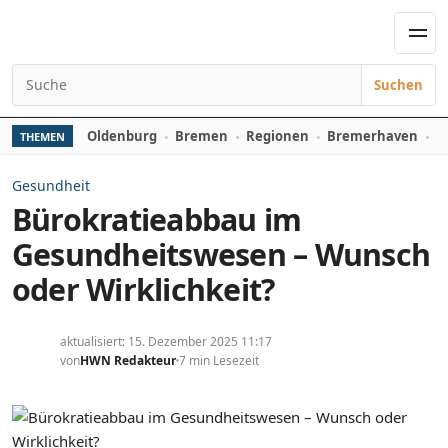
Zum Inhalt springen
Men
Suchen
Suchen nach:
Oldenburg
Bremen
Regionen
Bremerhaven
D
THEMEN
Gesundheit
Bürokratieabbau im
Gesundheitswesen – Wunsch
oder Wirklichkeit?
aktualisiert: 15. Dezember 2025 11:17
von
HWN Redakteur
7 min Lesezeit