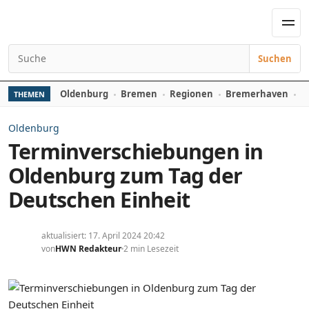
Zum Inhalt springen
Men
Suchen
Suchen nach:
Oldenburg
Bremen
Regionen
Bremerhaven
D
THEMEN
Oldenburg
Terminverschiebungen in
Oldenburg zum Tag der
Deutschen Einheit
aktualisiert: 17. April 2024 20:42
von
HWN Redakteur
2 min Lesezeit