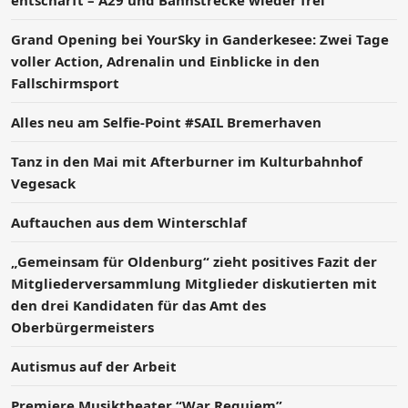
entschärft – A29 und Bahnstrecke wieder frei
Grand Opening bei YourSky in Ganderkesee: Zwei Tage
voller Action, Adrenalin und Einblicke in den
Fallschirmsport
Alles neu am Selfie-Point #SAIL Bremerhaven
Tanz in den Mai mit Afterburner im Kulturbahnhof
Vegesack
Auftauchen aus dem Winterschlaf
„Gemeinsam für Oldenburg“ zieht positives Fazit der
Mitgliederversammlung Mitglieder diskutierten mit
den drei Kandidaten für das Amt des
Oberbürgermeisters
Autismus auf der Arbeit
Premiere Musiktheater “War Requiem”