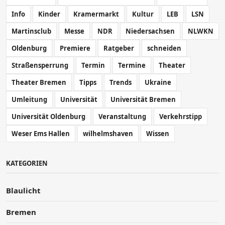
Info
Kinder
Kramermarkt
Kultur
LEB
LSN
Martinsclub
Messe
NDR
Niedersachsen
NLWKN
Oldenburg
Premiere
Ratgeber
schneiden
Straßensperrung
Termin
Termine
Theater
Theater Bremen
Tipps
Trends
Ukraine
Umleitung
Universität
Universität Bremen
Universität Oldenburg
Veranstaltung
Verkehrstipp
Weser Ems Hallen
wilhelmshaven
Wissen
KATEGORIEN
Blaulicht
Bremen