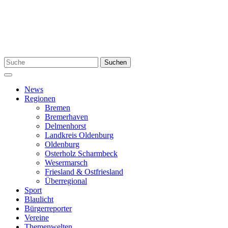
Zum
Inhalt
springen
Suchen
Suchen
nach:
Menü
News
Regionen
Bremen
Bremerhaven
Delmenhorst
Landkreis Oldenburg
Oldenburg
Osterholz Scharmbeck
Wesermarsch
Friesland & Ostfriesland
Überregional
Sport
Blaulicht
Bürgerreporter
Vereine
Themenwelten