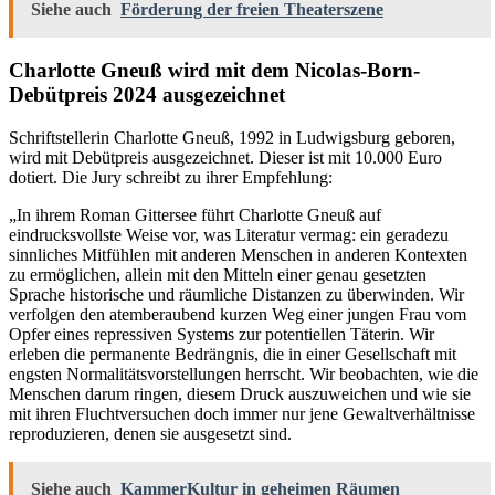
Siehe auch
Förderung der freien Theaterszene
Charlotte Gneuß wird mit dem Nicolas-Born-
Debütpreis 2024 ausgezeichnet
Schriftstellerin Charlotte Gneuß, 1992 in Ludwigsburg geboren,
wird mit Debütpreis ausgezeichnet. Dieser ist mit 10.000 Euro
dotiert. Die Jury schreibt zu ihrer Empfehlung:
„In ihrem Roman Gittersee führt Charlotte Gneuß auf
eindrucksvollste Weise vor, was Literatur vermag: ein geradezu
sinnliches Mitfühlen mit anderen Menschen in anderen Kontexten
zu ermöglichen, allein mit den Mitteln einer genau gesetzten
Sprache historische und räumliche Distanzen zu überwinden. Wir
verfolgen den atemberaubend kurzen Weg einer jungen Frau vom
Opfer eines repressiven Systems zur potentiellen Täterin. Wir
erleben die permanente Bedrängnis, die in einer Gesellschaft mit
engsten Normalitätsvorstellungen herrscht. Wir beobachten, wie die
Menschen darum ringen, diesem Druck auszuweichen und wie sie
mit ihren Fluchtversuchen doch immer nur jene Gewaltverhältnisse
reproduzieren, denen sie ausgesetzt sind.
Siehe auch
KammerKultur in geheimen Räumen