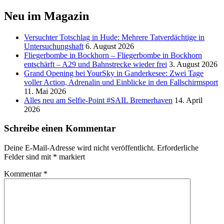
Neu im Magazin
Versucht­er Totschlag in Hude: Mehrere Tatverdächtige in
Untersuchungshaft
6. August 2026
Fliegerbombe in Bockhorn – Fliegerbombe in Bockhorn
entschärft – A29 und Bahnstrecke wieder frei
3. August 2026
Grand Opening bei YourSky in Ganderkesee: Zwei Tage
voller Action, Adrenalin und Einblicke in den Fallschirmsport
11. Mai 2026
Alles neu am Selfie-Point #SAIL Bremerhaven
14. April
2026
Schreibe einen Kommentar
Deine E-Mail-Adresse wird nicht veröffentlicht.
Erforderliche
Felder sind mit
*
markiert
Kommentar
*