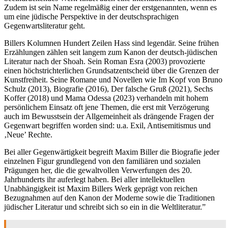
Zudem ist sein Name regelmäßig einer der erstgenannten, wenn es
um eine jüdische Perspektive in der deutschsprachigen
Gegenwartsliteratur geht.
Billers Kolumnen Hundert Zeilen Hass sind legendär. Seine frühen
Erzählungen zählen seit langem zum Kanon der deutsch-jüdischen
Literatur nach der Shoah. Sein Roman Esra (2003) provozierte
einen höchstrichterlichen Grundsatzentscheid über die Grenzen der
Kunstfreiheit. Seine Romane und Novellen wie Im Kopf von Bruno
Schulz (2013), Biografie (2016), Der falsche Gruß (2021), Sechs
Koffer (2018) und Mama Odessa (2023) verhandeln mit hohem
persönlichem Einsatz oft jene Themen, die erst mit Verzögerung
auch im Bewusstsein der Allgemeinheit als drängende Fragen der
Gegenwart begriffen worden sind: u.a. Exil, Antisemitismus und
‚Neue’ Rechte.
Bei aller Gegenwärtigkeit begreift Maxim Biller die Biografie jeder
einzelnen Figur grundlegend von den familiären und sozialen
Prägungen her, die die gewaltvollen Verwerfungen des 20.
Jahrhunderts ihr auferlegt haben. Bei aller intellektuellen
Unabhängigkeit ist Maxim Billers Werk geprägt von reichen
Bezugnahmen auf den Kanon der Moderne sowie die Traditionen
jüdischer Literatur und schreibt sich so ein in die Weltliteratur.”