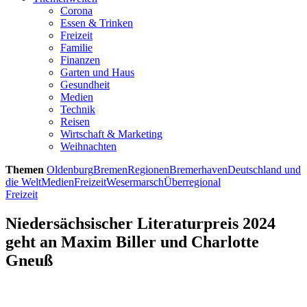
Corona
Essen & Trinken
Freizeit
Familie
Finanzen
Garten und Haus
Gesundheit
Medien
Technik
Reisen
Wirtschaft & Marketing
Weihnachten
Themen
Oldenburg
Bremen
Regionen
Bremerhaven
Deutschland und
die Welt
Medien
Freizeit
Wesermarsch
Überregional
Freizeit
Niedersächsischer Literaturpreis 2024
geht an Maxim Biller und Charlotte
Gneuß