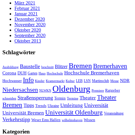
März 2021
Februar 2021
Januar 2021
Dezember 2020
November 2020
Oktober 2020
September 2020
Oktober 2013
Schlagwörter
Bremen
Bremerhaven
Baustelle
Blitzer
Ausbildung
beschnitt
Hochschule Bremerhaven
Corona
DUH
Garten
Haus
Hochschule
Info
NDR
Hochwasser
LSN
Kinder
Kramermarkt
Kultur
LEB
Martinsclub
Messe
Oldenburg
Niedersachsen
Ratgeber
NLWKN
Premiere
Theater
Straßensperrung
Theater
Termin
schneiden
Termine
Bremen
Universität
Umleitung
Tipps
Trends
Ukraine
Universität Oldenburg
Universität Bremen
Veranstaltung
Verkehrstipp
Wissen
Weser Ems Hallen
wilhelmshaven
Kategorien