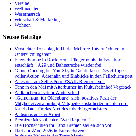
Vereine
Weihnachten
Wesermarsch
Wirtschaft & Marketing
Wohnen
Neuste Beiträge
Versucht­er Totschlag in Hude: Mehrere Tatverdächtige in
Untersuchungshaft
Fliegerbombe in Bockhorn – Fliegerbombe in Bockhorn
entschärft – A29 und Bahnstrecke wieder frei
Grand Opening bei YourSky in Ganderkesee: Zwei Tage
voller Action, Adrenalin und Einblicke in den Fallschirmsport
Alles neu am Selfie-Point #SAIL Bremerhaven
Tanz in den Mai mit Afterburner im Kulturbahnhof Vegesack
Auftauchen aus dem Winterschlaf
„Gemeinsam für Oldenburg“ zieht positives Fazit der
Mitgliederversammlung Mitglieder diskutierten mit den drei
Kandidaten für das Amt des Oberbürgermeisters
Autismus auf der Arbeit
Premiere Musiktheater “War Requiem”
Die Hochschulen im Land Bremen stellen sich vor
Hart am Wind 2026 in Bremerhaven