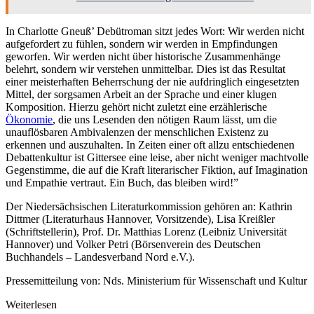
In Charlotte Gneuß’ Debütroman sitzt jedes Wort: Wir werden nicht
aufgefordert zu fühlen, sondern wir werden in Empfindungen
geworfen. Wir werden nicht über historische Zusammenhänge
belehrt, sondern wir verstehen unmittelbar. Dies ist das Resultat
einer meisterhaften Beherrschung der nie aufdringlich eingesetzten
Mittel, der sorgsamen Arbeit an der Sprache und einer klugen
Komposition. Hierzu gehört nicht zuletzt eine erzählerische
Ökonomie
, die uns Lesenden den nötigen Raum lässt, um die
unauflösbaren Ambivalenzen der menschlichen Existenz zu
erkennen und auszuhalten. In Zeiten einer oft allzu entschiedenen
Debattenkultur ist Gittersee eine leise, aber nicht weniger machtvolle
Gegenstimme, die auf die Kraft literarischer Fiktion, auf Imagination
und Empathie vertraut. Ein Buch, das bleiben wird!”
Der Niedersächsischen Literaturkommission gehören an: Kathrin
Dittmer (Literaturhaus Hannover, Vorsitzende), Lisa Kreißler
(Schriftstellerin), Prof. Dr. Matthias Lorenz (Leibniz Universität
Hannover) und Volker Petri (Börsenverein des Deutschen
Buchhandels – Landesverband Nord e.V.).
Pressemitteilung von: Nds. Ministerium für Wissenschaft und Kultur
Weiterlesen