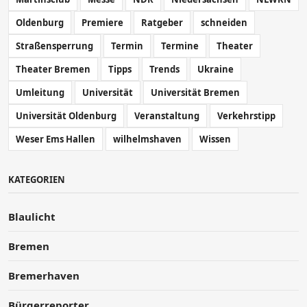
Oldenburg
Premiere
Ratgeber
schneiden
Straßensperrung
Termin
Termine
Theater
Theater Bremen
Tipps
Trends
Ukraine
Umleitung
Universität
Universität Bremen
Universität Oldenburg
Veranstaltung
Verkehrstipp
Weser Ems Hallen
wilhelmshaven
Wissen
KATEGORIEN
Blaulicht
Bremen
Bremerhaven
Bürgerreporter