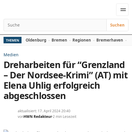
Zum Inhalt springen
Men
Suchen
Suchen nach:
Oldenburg
Bremen
Regionen
Bremerhaven
D
THEMEN
Medien
Dreharbeiten für “Grenzland
– Der Nordsee-Krimi” (AT) mit
Elena Uhlig erfolgreich
abgeschlossen
aktualisiert: 17. April 2024 20:40
von
HWN Redakteur
2 min Lesezeit