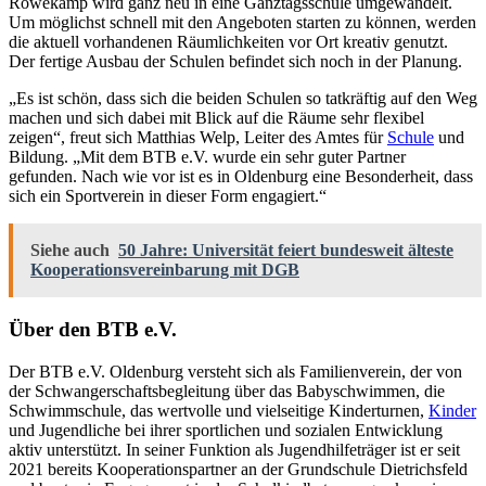
Röwekamp wird ganz neu in eine Ganztagsschule umgewandelt.
Um möglichst schnell mit den Angeboten starten zu können, werden
die aktuell vorhandenen Räumlichkeiten vor Ort kreativ genutzt.
Der fertige Ausbau der Schulen befindet sich noch in der Planung.
„Es ist schön, dass sich die beiden Schulen so tatkräftig auf den Weg
machen und sich dabei mit Blick auf die Räume sehr flexibel
zeigen“, freut sich Matthias Welp, Leiter des Amtes für
Schule
und
Bildung. „Mit dem BTB e.V. wurde ein sehr guter Partner
gefunden. Nach wie vor ist es in Oldenburg eine Besonderheit, dass
sich ein Sportverein in dieser Form engagiert.“
Siehe auch
50 Jahre: Universität feiert bundesweit älteste
Kooperationsvereinbarung mit DGB
Über den BTB e.V.
Der BTB e.V. Oldenburg versteht sich als Familienverein, der von
der Schwangerschaftsbegleitung über das Babyschwimmen, die
Schwimmschule, das wertvolle und vielseitige Kinderturnen,
Kinder
und Jugendliche bei ihrer sportlichen und sozialen Entwicklung
aktiv unterstützt. In seiner Funktion als Jugendhilfeträger ist er seit
2021 bereits Kooperationspartner an der Grundschule Dietrichsfeld