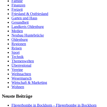
Familie
Finanzen
Freizeit
Friesland & Ostfriesland
Garten und Haus
Gesundheit
Landkreis Oldenburg
Medien
Neubau Huntebrücke
Oldenburg
Regionen
Reisen
Sport
Technik
Themenwelten
Überregional
Vereine
Weihnachten
Wesermarsch
Wirtschaft & Marketing
Wohnen
Neuste Beiträge
Fliegerbombe in Bockhorn – Fliegerbombe in Bockhorn