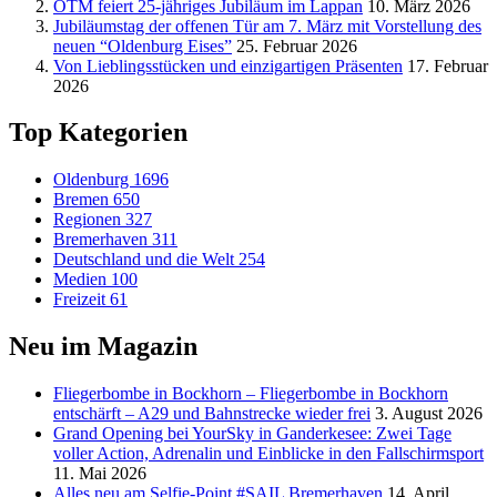
OTM feiert 25-jähriges Jubiläum im Lappan
10. März 2026
Jubiläumstag der offenen Tür am 7. März mit Vorstellung des
neuen “Oldenburg Eises”
25. Februar 2026
Von Lieblingsstücken und einzigartigen Präsenten
17. Februar
2026
Top Kategorien
Oldenburg
1696
Bremen
650
Regionen
327
Bremerhaven
311
Deutschland und die Welt
254
Medien
100
Freizeit
61
Neu im Magazin
Fliegerbombe in Bockhorn – Fliegerbombe in Bockhorn
entschärft – A29 und Bahnstrecke wieder frei
3. August 2026
Grand Opening bei YourSky in Ganderkesee: Zwei Tage
voller Action, Adrenalin und Einblicke in den Fallschirmsport
11. Mai 2026
Alles neu am Selfie-Point #SAIL Bremerhaven
14. April