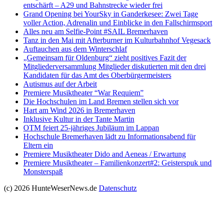
entschärft – A29 und Bahnstrecke wieder frei
Grand Opening bei YourSky in Ganderkesee: Zwei Tage
voller Action, Adrenalin und Einblicke in den Fallschirmsport
Alles neu am Selfie-Point #SAIL Bremerhaven
Tanz in den Mai mit Afterburner im Kulturbahnhof Vegesack
Auftauchen aus dem Winterschlaf
„Gemeinsam für Oldenburg“ zieht positives Fazit der
Mitgliederversammlung Mitglieder diskutierten mit den drei
Kandidaten für das Amt des Oberbürgermeisters
Autismus auf der Arbeit
Premiere Musiktheater “War Requiem”
Die Hochschulen im Land Bremen stellen sich vor
Hart am Wind 2026 in Bremerhaven
Inklusive Kultur in der Tante Martin
OTM feiert 25-jähriges Jubiläum im Lappan
Hochschule Bremerhaven lädt zu Informationsabend für
Eltern ein
Premiere Musiktheater Dido and Aeneas / Erwartung
Premiere Musiktheater – Familienkonzert#2: Geisterspuk und
Monsterspaß
(c) 2026 HunteWeserNews.de
Datenschutz