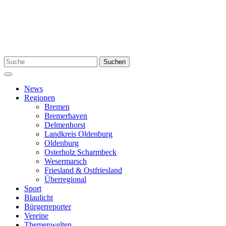
Zum
Inhalt
springen
Suchen
Suchen
nach:
Menü
News
Regionen
Bremen
Bremerhaven
Delmenhorst
Landkreis Oldenburg
Oldenburg
Osterholz Scharmbeck
Wesermarsch
Friesland & Ostfriesland
Überregional
Sport
Blaulicht
Bürgerreporter
Vereine
Themenwelten