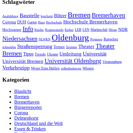
Schlagwörter
Bremen
Bremerhaven
Baustelle
Blitzer
Ausbildung
beschnitt
Hochschule Bremerhaven
Corona
DUH
Garten
Haus
Hochschule
Info
NDR
Hochwasser
LSN
Kinder
Kramermarkt
Kultur
LEB
Martinsclub
Messe
Oldenburg
Niedersachsen
Ratgeber
NLWKN
Premiere
Theater
Straßensperrung
Theater
Termin
schneiden
Termine
Bremen
Universität
Umleitung
Tipps
Trends
Ukraine
Universität Oldenburg
Universität Bremen
Veranstaltung
Verkehrstipp
Wissen
Weser Ems Hallen
wilhelmshaven
Kategorien
Blaulicht
Bremen
Bremerhaven
Bürgerreporter
Corona
Delmenhorst
Deutschland und die Welt
Essen & Trinken