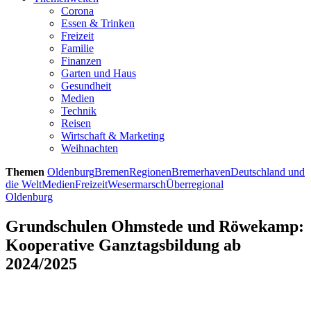
Corona
Essen & Trinken
Freizeit
Familie
Finanzen
Garten und Haus
Gesundheit
Medien
Technik
Reisen
Wirtschaft & Marketing
Weihnachten
Themen
Oldenburg
Bremen
Regionen
Bremerhaven
Deutschland und
die Welt
Medien
Freizeit
Wesermarsch
Überregional
Oldenburg
Grundschulen Ohmstede und Röwekamp:
Kooperative Ganztagsbildung ab
2024/2025