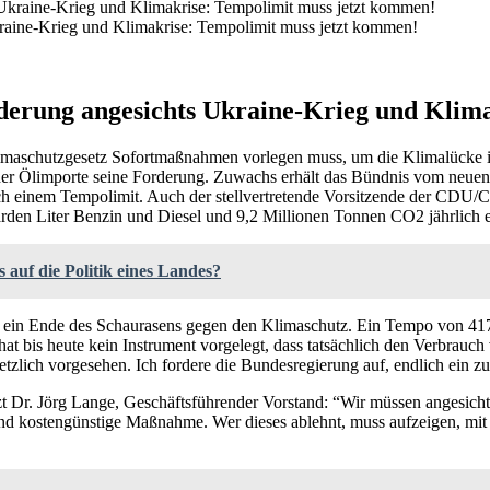
kraine-Krieg und Klimakrise: Tempolimit muss jetzt kommen!
rderung angesichts Ukraine-Krieg und Klim
imaschutzgesetz Sofortmaßnahmen vorlegen muss, um die Klimalücke im 
her Ölimporte seine Forderung. Zuwachs erhält das Bündnis vom neuen
ch einem Tempolimit. Auch der stellvertretende Vorsitzende der CDU/C
lliarden Liter Benzin und Diesel und 9,2 Millionen Tonnen CO2 jährlic
 auf die Politik eines Landes?
ein Ende des Schaurasens gegen den Klimaschutz. Ein Tempo von 417 k
 bis heute kein Instrument vorgelegt, dass tatsächlich den Verbrauch 
zlich vorgesehen. Ich fordere die Bundesregierung auf, endlich ein zu
Dr. Jörg Lange, Geschäftsführender Vorstand: “Wir müssen angesichts 
e und kostengünstige Maßnahme. Wer dieses ablehnt, muss aufzeigen, m