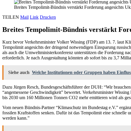
Breites Tempolimit-Bündnis verstärkt Forderung angesichts U
TEILEN
Mail
Link
Drucken
Breites Tempolimit-Bündnis verstärkt Fo
Kurz bevor Verkehrsminister Volker Wissing (FDP) am 13. 7. laut Kl
Tempolimit angesichts der dringend notwendigen Einsparung russisc
als auch die Umweltministerkonferenz unterstützen die Forderung na
erforderlich. Je nach Ausgestaltung könnten ab sofort bis zu 3,7 Mi
Siehe auch
Welche Institutionen oder Gruppen haben Einfluss
Dazu Jürgen Resch, Bundesgeschäftsführer der DUH: “Wir brauchen 
“angemessene Geschwindigkeit” bewertet. Verkehrsminister Wissing hat
bis 2030 um 160 Millionen Tonnen CO2 mehr emittieren wird als geset
Vom neuen Bündnis-Partner “Klimaschutz im Bundestag e.V.” ergänzt 
fossilen Kraftstoffen senken. Dafür ist das Tempolimit eine schnell
werden kann.”