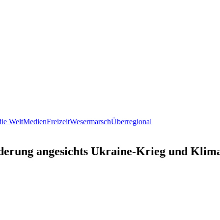
ie Welt
Medien
Freizeit
Wesermarsch
Überregional
rderung angesichts Ukraine-Krieg und Klim