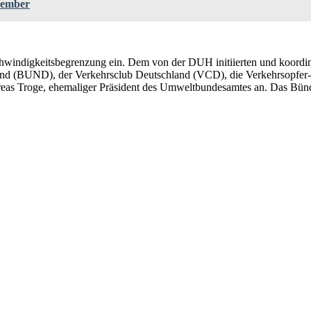
zember
eschwindigkeitsbegrenzung ein. Dem von der DUH initiierten und koord
nd (BUND), der Verkehrsclub Deutschland (VCD), die Verkehrsopfer-U
dreas Troge, ehemaliger Präsident des Umweltbundesamtes an. Das Bün