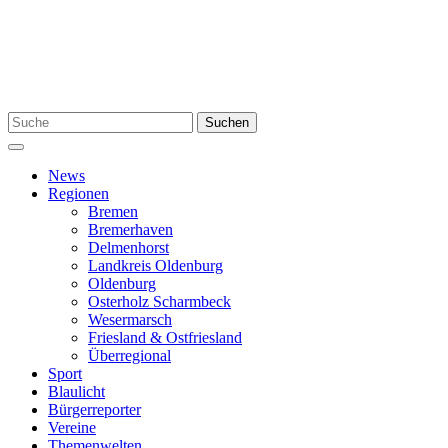
Zum
Inhalt
springen
Suchen
Suchen
nach:
Menü
News
Regionen
Bremen
Bremerhaven
Delmenhorst
Landkreis Oldenburg
Oldenburg
Osterholz Scharmbeck
Wesermarsch
Friesland & Ostfriesland
Überregional
Sport
Blaulicht
Bürgerreporter
Vereine
Themenwelten