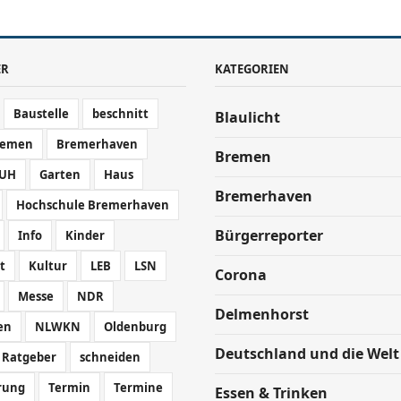
ER
KATEGORIEN
Baustelle
beschnitt
Blaulicht
remen
Bremerhaven
Bremen
UH
Garten
Haus
Bremerhaven
Hochschule Bremerhaven
Bürgerreporter
Info
Kinder
t
Kultur
LEB
LSN
Corona
Messe
NDR
Delmenhorst
en
NLWKN
Oldenburg
Deutschland und die Welt
Ratgeber
schneiden
rung
Termin
Termine
Essen & Trinken