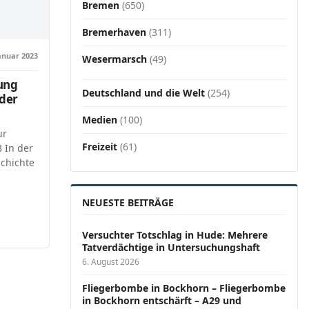
Bremen
(650)
Bremerhaven
(311)
Januar 2023
Wesermarsch
(49)
lung
Deutschland und die Welt
(254)
 der
Medien
(100)
ur
Freizeit
(61)
 In der
schichte
NEUESTE BEITRÄGE
Versucht­er Totschlag in Hude: Mehrere
Tatverdächtige in Untersuchungshaft
6. August 2026
Fliegerbombe in Bockhorn – Fliegerbombe
in Bockhorn entschärft – A29 und