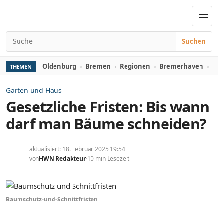
Zum Inhalt springen
Men
Suchen
Suchen nach:
Oldenburg
Bremen
Regionen
Bremerhaven
D
THEMEN
Garten und Haus
Gesetzliche Fristen: Bis wann
darf man Bäume schneiden?
aktualisiert: 18. Februar 2025 19:54
von
HWN Redakteur
10 min Lesezeit
Baumschutz-und-Schnittfristen