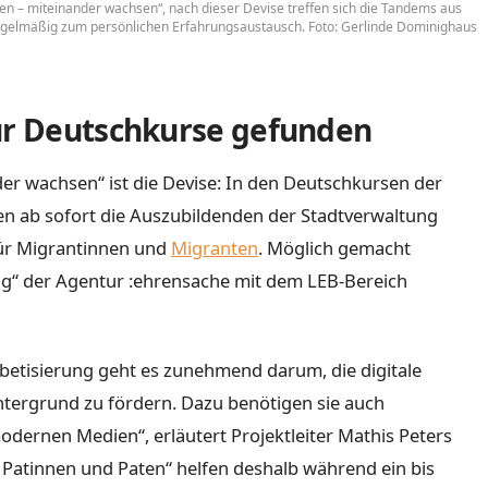
en – miteinander wachsen“, nach dieser Devise treffen sich die Tandems aus
egelmäßig zum persönlichen Erfahrungsaustausch. Foto: Gerlinde Dominighaus
für Deutschkurse gefunden
der wachsen“ ist die Devise: In den Deutschkursen der
n ab sofort die Auszubildenden der Stadtverwaltung
für Migrantinnen und
Migranten
. Möglich gemacht
ng“ der Agentur :ehrensache mit dem LEB-Bereich
betisierung geht es zunehmend darum, die digitale
ergrund zu fördern. Dazu benötigen sie auch
ernen Medien“, erläutert Projektleiter Mathis Peters
 Patinnen und Paten“ helfen deshalb während ein bis