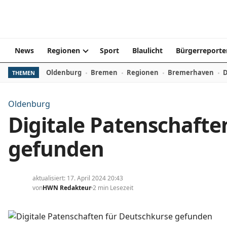
Zum Inhalt springen
News
Regionen
Sport
Blaulicht
Bürgerreporte
Oldenburg
Bremen
Regionen
Bremerhaven
D
THEMEN
Oldenburg
Digitale Patenschafte
gefunden
aktualisiert: 17. April 2024 20:43
von
HWN Redakteur
2 min Lesezeit