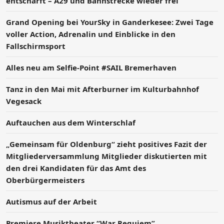
entschärft – A29 und Bahnstrecke wieder frei
Grand Opening bei YourSky in Ganderkesee: Zwei Tage
voller Action, Adrenalin und Einblicke in den
Fallschirmsport
Alles neu am Selfie-Point #SAIL Bremerhaven
Tanz in den Mai mit Afterburner im Kulturbahnhof
Vegesack
Auftauchen aus dem Winterschlaf
„Gemeinsam für Oldenburg“ zieht positives Fazit der
Mitgliederversammlung Mitglieder diskutierten mit
den drei Kandidaten für das Amt des
Oberbürgermeisters
Autismus auf der Arbeit
Premiere Musiktheater “War Requiem”