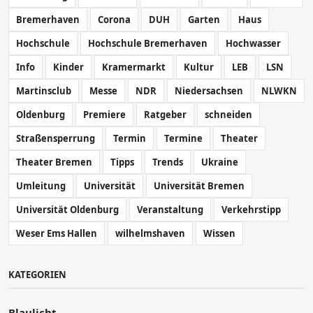
Bremerhaven
Corona
DUH
Garten
Haus
Hochschule
Hochschule Bremerhaven
Hochwasser
Info
Kinder
Kramermarkt
Kultur
LEB
LSN
Martinsclub
Messe
NDR
Niedersachsen
NLWKN
Oldenburg
Premiere
Ratgeber
schneiden
Straßensperrung
Termin
Termine
Theater
Theater Bremen
Tipps
Trends
Ukraine
Umleitung
Universität
Universität Bremen
Universität Oldenburg
Veranstaltung
Verkehrstipp
Weser Ems Hallen
wilhelmshaven
Wissen
KATEGORIEN
Blaulicht