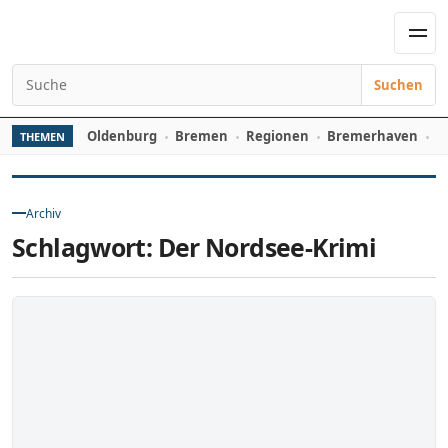
Zum Inhalt springen
Men
Suchen
Suchen nach:
Oldenburg
Bremen
Regionen
Bremerhaven
D
THEMEN
Archiv
Schlagwort:
Der Nordsee-Krimi