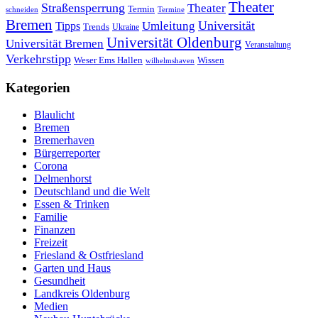
Theater
Straßensperrung
Theater
Termin
schneiden
Termine
Bremen
Universität
Umleitung
Tipps
Trends
Ukraine
Universität Oldenburg
Universität Bremen
Veranstaltung
Verkehrstipp
Wissen
Weser Ems Hallen
wilhelmshaven
Kategorien
Blaulicht
Bremen
Bremerhaven
Bürgerreporter
Corona
Delmenhorst
Deutschland und die Welt
Essen & Trinken
Familie
Finanzen
Freizeit
Friesland & Ostfriesland
Garten und Haus
Gesundheit
Landkreis Oldenburg
Medien