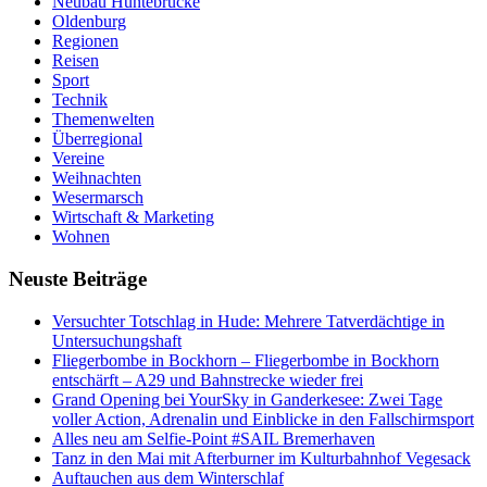
Neubau Huntebrücke
Oldenburg
Regionen
Reisen
Sport
Technik
Themenwelten
Überregional
Vereine
Weihnachten
Wesermarsch
Wirtschaft & Marketing
Wohnen
Neuste Beiträge
Versucht­er Totschlag in Hude: Mehrere Tatverdächtige in
Untersuchungshaft
Fliegerbombe in Bockhorn – Fliegerbombe in Bockhorn
entschärft – A29 und Bahnstrecke wieder frei
Grand Opening bei YourSky in Ganderkesee: Zwei Tage
voller Action, Adrenalin und Einblicke in den Fallschirmsport
Alles neu am Selfie-Point #SAIL Bremerhaven
Tanz in den Mai mit Afterburner im Kulturbahnhof Vegesack
Auftauchen aus dem Winterschlaf