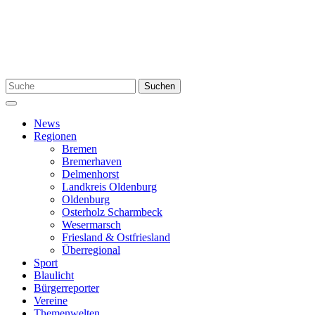
Zum
Inhalt
springen
Suchen
Suchen
nach:
Menü
News
Regionen
Bremen
Bremerhaven
Delmenhorst
Landkreis Oldenburg
Oldenburg
Osterholz Scharmbeck
Wesermarsch
Friesland & Ostfriesland
Überregional
Sport
Blaulicht
Bürgerreporter
Vereine
Themenwelten