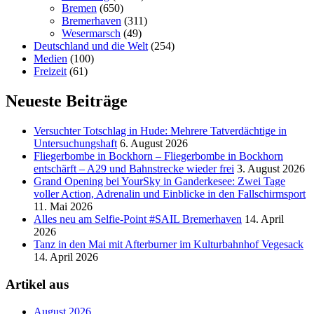
Bremen
(650)
Bremerhaven
(311)
Wesermarsch
(49)
Deutschland und die Welt
(254)
Medien
(100)
Freizeit
(61)
Neueste Beiträge
Versucht­er Totschlag in Hude: Mehrere Tatverdächtige in
Untersuchungshaft
6. August 2026
Fliegerbombe in Bockhorn – Fliegerbombe in Bockhorn
entschärft – A29 und Bahnstrecke wieder frei
3. August 2026
Grand Opening bei YourSky in Ganderkesee: Zwei Tage
voller Action, Adrenalin und Einblicke in den Fallschirmsport
11. Mai 2026
Alles neu am Selfie-Point #SAIL Bremerhaven
14. April
2026
Tanz in den Mai mit Afterburner im Kulturbahnhof Vegesack
14. April 2026
Artikel aus
August 2026