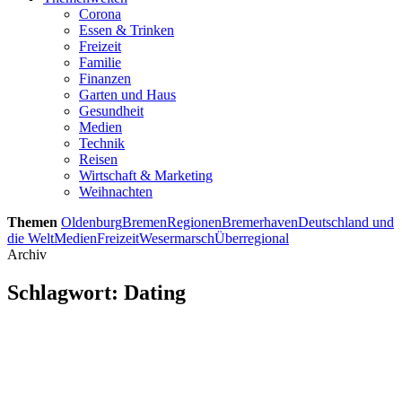
Corona
Essen & Trinken
Freizeit
Familie
Finanzen
Garten und Haus
Gesundheit
Medien
Technik
Reisen
Wirtschaft & Marketing
Weihnachten
Themen
Oldenburg
Bremen
Regionen
Bremerhaven
Deutschland und
die Welt
Medien
Freizeit
Wesermarsch
Überregional
Archiv
Schlagwort:
Dating