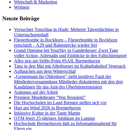
Wirtschaft & Marketing
Wohnen
Neuste Beiträge
Versucht­er Totschlag in Hude: Mehrere Tatverdächtige in
Untersuchungshaft
Fliegerbombe in Bockhorn – Fliegerbombe in Bockhorn
entschärft – A29 und Bahnstrecke wieder frei
Grand Opening bei YourSky in Ganderkesee: Zwei Tage
voller Action, Adrenalin und Einblicke in den Fallschirmsport
Alles neu am Selfie-Point #SAIL Bremerhaven
Tanz in den Mai mit Afterburner im Kulturbahnhof Vegesack
Auftauchen aus dem Winterschlaf
„Gemeinsam für Oldenburg“ zieht positives Fazit der
Mitgliederversammlung Mitglieder diskutierten mit den drei
Kandidaten für das Amt des Oberbürgermeisters
Autismus auf der Arbeit
Premiere Musiktheater “War Requiem”
Die Hochschulen im Land Bremen stellen sich vor
Hart am Wind 2026 in Bremerhaven
Inklusive Kultur in der Tante Martin
OTM feiert 25-jähriges Jubiläum im Lappan
Hochschule Bremerhaven lädt zu Informationsabend für
Eltern ein