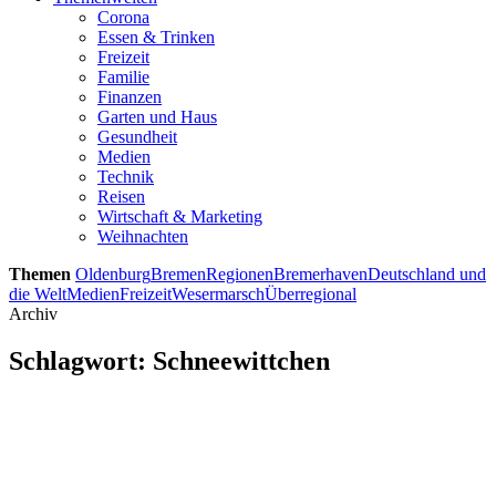
Corona
Essen & Trinken
Freizeit
Familie
Finanzen
Garten und Haus
Gesundheit
Medien
Technik
Reisen
Wirtschaft & Marketing
Weihnachten
Themen
Oldenburg
Bremen
Regionen
Bremerhaven
Deutschland und
die Welt
Medien
Freizeit
Wesermarsch
Überregional
Archiv
Schlagwort:
Schneewittchen