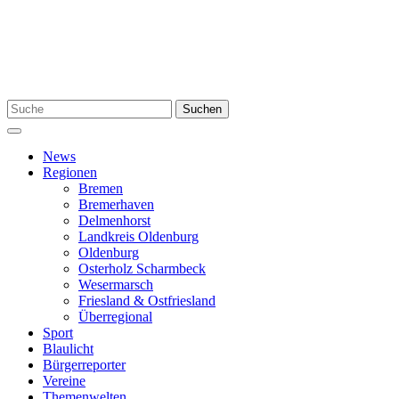
Zum
Inhalt
springen
Suchen
Suchen
nach:
Menü
News
Regionen
Bremen
Bremerhaven
Delmenhorst
Landkreis Oldenburg
Oldenburg
Osterholz Scharmbeck
Wesermarsch
Friesland & Ostfriesland
Überregional
Sport
Blaulicht
Bürgerreporter
Vereine
Themenwelten