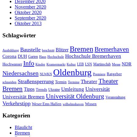
Dezember 2020
November 2020
Oktober 2020
September 2020
Oktober 2013
Schlagwörter
Bremen
Bremerhaven
Baustelle
Blitzer
Ausbildung
beschnitt
Hochschule Bremerhaven
Corona
DUH
Garten
Haus
Hochschule
Info
NDR
Hochwasser
LSN
Kinder
Kramermarkt
Kultur
LEB
Martinsclub
Messe
Oldenburg
Niedersachsen
Ratgeber
NLWKN
Premiere
Theater
Straßensperrung
Theater
Termin
schneiden
Termine
Bremen
Universität
Umleitung
Tipps
Trends
Ukraine
Universität Oldenburg
Universität Bremen
Veranstaltung
Verkehrstipp
Wissen
Weser Ems Hallen
wilhelmshaven
Kategorien
Blaulicht
Bremen