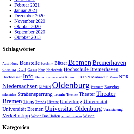
Februar 2021
Januar 2021
Dezember 2020
November 2020
Oktober 2020
September 2020
Oktober 2013
Schlagwörter
Bremen
Bremerhaven
Baustelle
Blitzer
Ausbildung
beschnitt
Hochschule Bremerhaven
Corona
DUH
Garten
Haus
Hochschule
Info
NDR
Hochwasser
LSN
Kinder
Kramermarkt
Kultur
LEB
Martinsclub
Messe
Oldenburg
Niedersachsen
Ratgeber
NLWKN
Premiere
Theater
Straßensperrung
Theater
Termin
schneiden
Termine
Bremen
Universität
Umleitung
Tipps
Trends
Ukraine
Universität Oldenburg
Universität Bremen
Veranstaltung
Verkehrstipp
Wissen
Weser Ems Hallen
wilhelmshaven
Kategorien