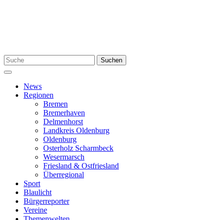
Zum
Inhalt
springen
Suchen
Suchen
nach:
Menü
News
Regionen
Bremen
Bremerhaven
Delmenhorst
Landkreis Oldenburg
Oldenburg
Osterholz Scharmbeck
Wesermarsch
Friesland & Ostfriesland
Überregional
Sport
Blaulicht
Bürgerreporter
Vereine
Themenwelten