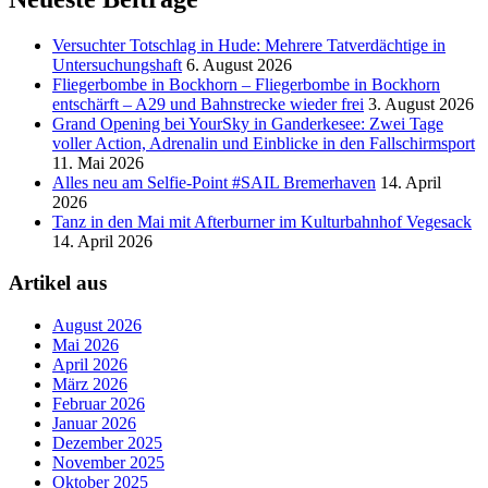
Versucht­er Totschlag in Hude: Mehrere Tatverdächtige in
Untersuchungshaft
6. August 2026
Fliegerbombe in Bockhorn – Fliegerbombe in Bockhorn
entschärft – A29 und Bahnstrecke wieder frei
3. August 2026
Grand Opening bei YourSky in Ganderkesee: Zwei Tage
voller Action, Adrenalin und Einblicke in den Fallschirmsport
11. Mai 2026
Alles neu am Selfie-Point #SAIL Bremerhaven
14. April
2026
Tanz in den Mai mit Afterburner im Kulturbahnhof Vegesack
14. April 2026
Artikel aus
August 2026
Mai 2026
April 2026
März 2026
Februar 2026
Januar 2026
Dezember 2025
November 2025
Oktober 2025