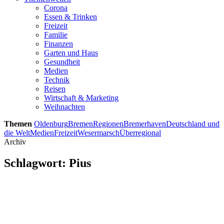
Corona
Essen & Trinken
Freizeit
Familie
Finanzen
Garten und Haus
Gesundheit
Medien
Technik
Reisen
Wirtschaft & Marketing
Weihnachten
Themen
Oldenburg
Bremen
Regionen
Bremerhaven
Deutschland und
die Welt
Medien
Freizeit
Wesermarsch
Überregional
Archiv
Schlagwort:
Pius