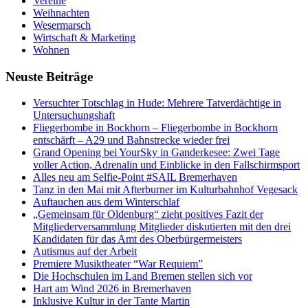
Vereine
Weihnachten
Wesermarsch
Wirtschaft & Marketing
Wohnen
Neuste Beiträge
Versucht­er Totschlag in Hude: Mehrere Tatverdächtige in
Untersuchungshaft
Fliegerbombe in Bockhorn – Fliegerbombe in Bockhorn
entschärft – A29 und Bahnstrecke wieder frei
Grand Opening bei YourSky in Ganderkesee: Zwei Tage
voller Action, Adrenalin und Einblicke in den Fallschirmsport
Alles neu am Selfie-Point #SAIL Bremerhaven
Tanz in den Mai mit Afterburner im Kulturbahnhof Vegesack
Auftauchen aus dem Winterschlaf
„Gemeinsam für Oldenburg“ zieht positives Fazit der
Mitgliederversammlung Mitglieder diskutierten mit den drei
Kandidaten für das Amt des Oberbürgermeisters
Autismus auf der Arbeit
Premiere Musiktheater “War Requiem”
Die Hochschulen im Land Bremen stellen sich vor
Hart am Wind 2026 in Bremerhaven
Inklusive Kultur in der Tante Martin