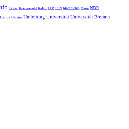
nfo
NDR
LSN
Kinder
Kramermarkt
Kultur
LEB
Martinsclub
Messe
Universität
Umleitung
Universität Bremen
Trends
Ukraine