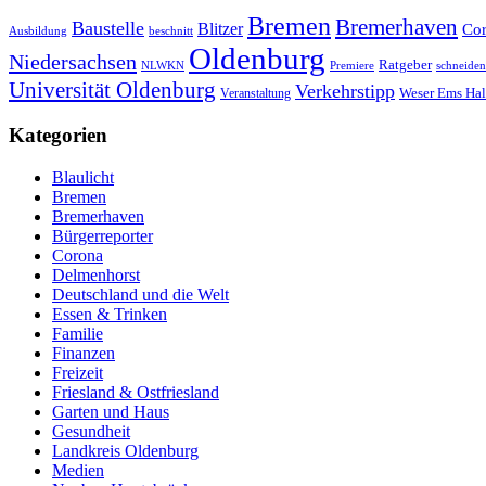
Bremen
Bremerhaven
Baustelle
Blitzer
Co
Ausbildung
beschnitt
Oldenburg
Niedersachsen
Ratgeber
schneiden
NLWKN
Premiere
Universität Oldenburg
Verkehrstipp
Veranstaltung
Weser Ems Hal
Kategorien
Blaulicht
Bremen
Bremerhaven
Bürgerreporter
Corona
Delmenhorst
Deutschland und die Welt
Essen & Trinken
Familie
Finanzen
Freizeit
Friesland & Ostfriesland
Garten und Haus
Gesundheit
Landkreis Oldenburg
Medien