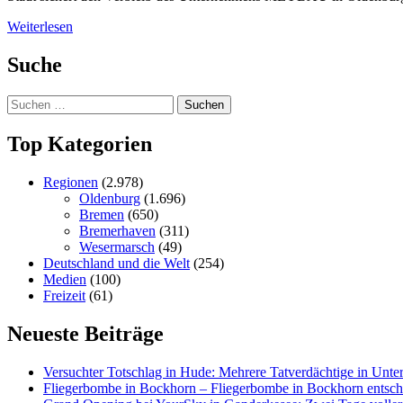
Weiterlesen
Suche
Suchen
nach:
Top Kategorien
Regionen
(2.978)
Oldenburg
(1.696)
Bremen
(650)
Bremerhaven
(311)
Wesermarsch
(49)
Deutschland und die Welt
(254)
Medien
(100)
Freizeit
(61)
Neueste Beiträge
Versucht­er Totschlag in Hude: Mehrere Tatverdächtige in Unte
Fliegerbombe in Bockhorn – Fliegerbombe in Bockhorn entschä