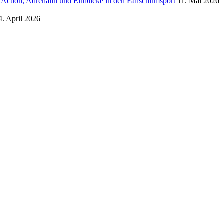
ction, Adrenalin und Einblicke in den Fallschirmsport
11. Mai 2026
4. April 2026