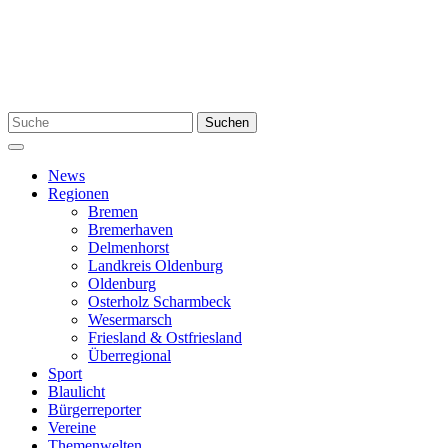
Zum
Inhalt
springen
Suchen
Suchen
nach:
Menü
News
Regionen
Bremen
Bremerhaven
Delmenhorst
Landkreis Oldenburg
Oldenburg
Osterholz Scharmbeck
Wesermarsch
Friesland & Ostfriesland
Überregional
Sport
Blaulicht
Bürgerreporter
Vereine
Themenwelten