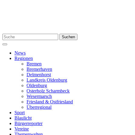
Zum
Inhalt
springen
Suchen
Suchen
nach:
Menü
News
Regionen
Bremen
Bremerhaven
Delmenhorst
Landkreis Oldenburg
Oldenburg
Osterholz Scharmbeck
Wesermarsch
Friesland & Ostfriesland
Überregional
Sport
Blaulicht
Bürgerreporter
Vereine
Themenwelten