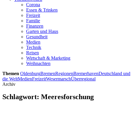
Corona
Essen & Trinken
Freizeit
Familie
Finanzen
Garten und Haus
Gesundheit
Medien
Technik
Reisen
Wirtschaft & Marketing
Weihnachten
Themen
Oldenburg
Bremen
Regionen
Bremerhaven
Deutschland und
die Welt
Medien
Freizeit
Wesermarsch
Überregional
Archiv
Schlagwort:
Meeresforschung