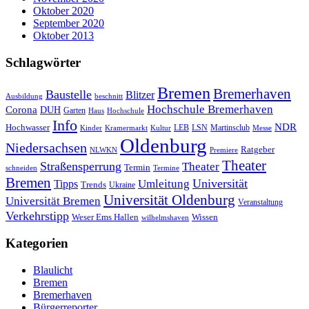
Oktober 2020
September 2020
Oktober 2013
Schlagwörter
Bremen
Bremerhaven
Baustelle
Blitzer
Ausbildung
beschnitt
Hochschule Bremerhaven
Corona
DUH
Garten
Haus
Hochschule
Info
NDR
Hochwasser
LSN
Kinder
Kramermarkt
Kultur
LEB
Martinsclub
Messe
Oldenburg
Niedersachsen
Ratgeber
NLWKN
Premiere
Theater
Straßensperrung
Theater
Termin
schneiden
Termine
Bremen
Universität
Umleitung
Tipps
Trends
Ukraine
Universität Oldenburg
Universität Bremen
Veranstaltung
Verkehrstipp
Wissen
Weser Ems Hallen
wilhelmshaven
Kategorien
Blaulicht
Bremen
Bremerhaven
Bürgerreporter