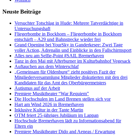
Neuste Beiträge
Versucht­er Totschlag in Hude: Mehrere Tatverdächtige in
Untersuchungshaft
Fliegerbombe in Bockhorn – Fliegerbombe in Bockhorn
entschärft – A29 und Bahnstrecke wieder frei
Grand Opening bei YourSky in Ganderkesee: Zwei Tage
voller Action, Adrenalin und Einblicke in den Fallschirmsport
Alles neu am Selfie-Point #SAIL Bremerhaven
Tanz in den Mai mit Afterburner im Kulturbahnhof Vegesack
Auftauchen aus dem Winterschlaf
„Gemeinsam für Oldenburg“ zieht positives Fazit der
Mitgliederversammlung Mitglieder diskutierten mit den drei
Kandidaten für das Amt des Oberbürgermeisters
Autismus auf der Arbeit
Premiere Musiktheater “War Requiem”
Die Hochschulen im Land Bremen stellen sich vor
Hart am Wind 2026 in Bremerhaven
Inklusive Kultur in der Tante Martin
OTM feiert 25-jähriges Jubiläum im Lappan
Hochschule Bremerhaven lädt zu Informationsabend für
Eltern ein
Premiere Musiktheater Dido and Aeneas / Erwartung