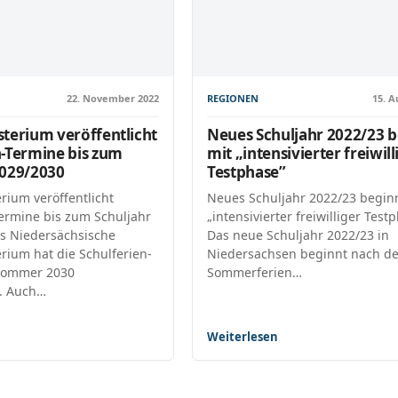
22. November 2022
REGIONEN
15. A
sterium veröffentlicht
Neues Schuljahr 2022/23 b
n-Termine bis zum
mit „intensivierter freiwill
2029/2030
Testphase”
rium veröffentlicht
Neues Schuljahr 2022/23 begin
Termine bis zum Schuljahr
„intensivierter freiwilliger Test
s Niedersächsische
Das neue Schuljahr 2022/23 in
rium hat die Schulferien-
Niedersachsen beginnt nach d
 Sommer 2030
Sommerferien…
t. Auch…
Weiterlesen