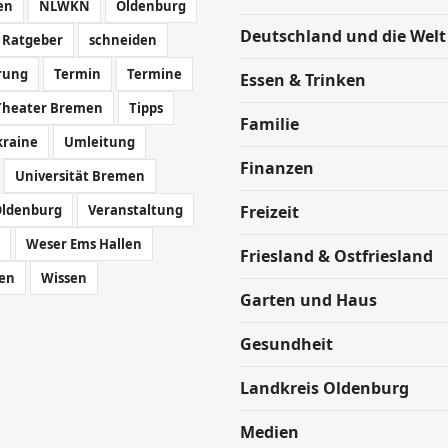
en
NLWKN
Oldenburg
Deutschland und die Welt
Ratgeber
schneiden
rung
Termin
Termine
Essen & Trinken
Theater Bremen
Tipps
Familie
kraine
Umleitung
Finanzen
Universität Bremen
Oldenburg
Veranstaltung
Freizeit
Weser Ems Hallen
Friesland & Ostfriesland
en
Wissen
Garten und Haus
Gesundheit
Landkreis Oldenburg
Medien