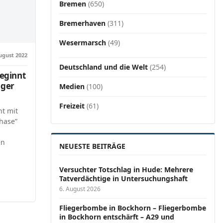
Bremen
(650)
Bremerhaven
(311)
Wesermarsch
(49)
ugust 2022
Deutschland und die Welt
(254)
eginnt
iger
Medien
(100)
Freizeit
(61)
nt mit
phase”
en
NEUESTE BEITRÄGE
Versucht­er Totschlag in Hude: Mehrere
Tatverdächtige in Untersuchungshaft
6. August 2026
Fliegerbombe in Bockhorn – Fliegerbombe
in Bockhorn entschärft – A29 und