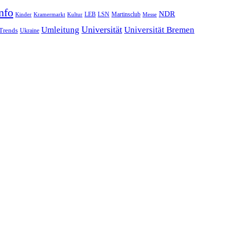
nfo
NDR
LSN
Kinder
Kramermarkt
Kultur
LEB
Martinsclub
Messe
Universität
Umleitung
Universität Bremen
Trends
Ukraine