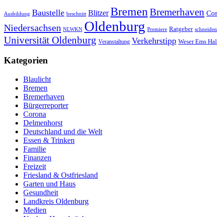
Bremen
Bremerhaven
Baustelle
Blitzer
Co
Ausbildung
beschnitt
Oldenburg
Niedersachsen
Ratgeber
schneiden
NLWKN
Premiere
Universität Oldenburg
Verkehrstipp
Veranstaltung
Weser Ems Hal
Kategorien
Blaulicht
Bremen
Bremerhaven
Bürgerreporter
Corona
Delmenhorst
Deutschland und die Welt
Essen & Trinken
Familie
Finanzen
Freizeit
Friesland & Ostfriesland
Garten und Haus
Gesundheit
Landkreis Oldenburg
Medien