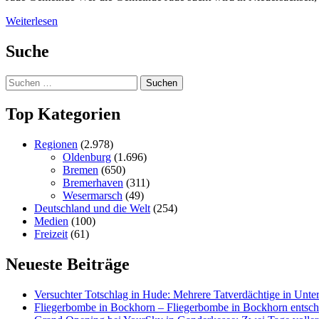
Weiterlesen
Suche
Suchen
nach:
Top Kategorien
Regionen
(2.978)
Oldenburg
(1.696)
Bremen
(650)
Bremerhaven
(311)
Wesermarsch
(49)
Deutschland und die Welt
(254)
Medien
(100)
Freizeit
(61)
Neueste Beiträge
Versucht­er Totschlag in Hude: Mehrere Tatverdächtige in Unte
Fliegerbombe in Bockhorn – Fliegerbombe in Bockhorn entschä