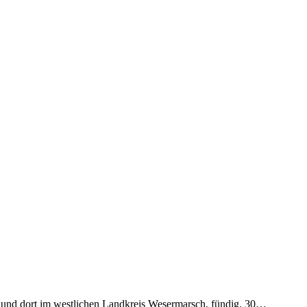
 und dort im westlichen Landkreis Wesermarsch, fündig. 30…