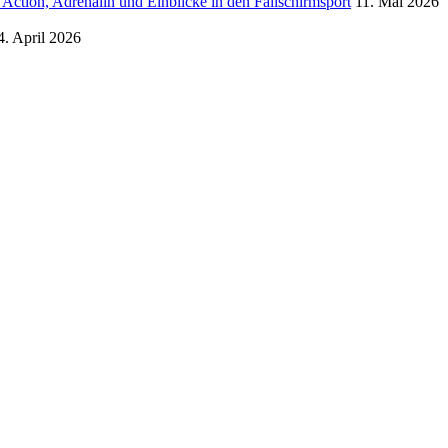
ction, Adrenalin und Einblicke in den Fallschirmsport
11. Mai 2026
4. April 2026