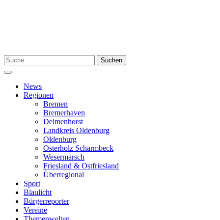
Zum
Inhalt
springen
Suchen
Suchen
nach:
Menü
News
Regionen
Bremen
Bremerhaven
Delmenhorst
Landkreis Oldenburg
Oldenburg
Osterholz Scharmbeck
Wesermarsch
Friesland & Ostfriesland
Überregional
Sport
Blaulicht
Bürgerreporter
Vereine
Themenwelten