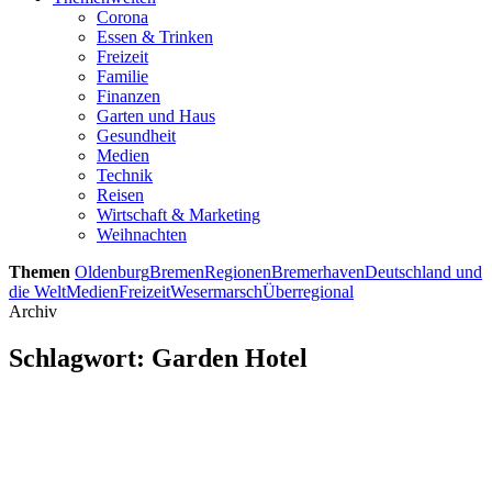
Corona
Essen & Trinken
Freizeit
Familie
Finanzen
Garten und Haus
Gesundheit
Medien
Technik
Reisen
Wirtschaft & Marketing
Weihnachten
Themen
Oldenburg
Bremen
Regionen
Bremerhaven
Deutschland und
die Welt
Medien
Freizeit
Wesermarsch
Überregional
Archiv
Schlagwort:
Garden Hotel