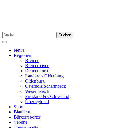
Zum
Inhalt
springen
Suchen
Suchen
nach:
Menü
News
Regionen
Bremen
Bremerhaven
Delmenhorst
Landkreis Oldenburg
Oldenburg
Osterholz Scharmbeck
Wesermarsch
Friesland & Ostfriesland
Überregional
Sport
Blaulicht
Bürgerreporter
Vereine
Themenwelten