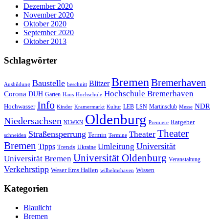
Dezember 2020
November 2020
Oktober 2020
September 2020
Oktober 2013
Schlagwörter
Bremen
Bremerhaven
Baustelle
Blitzer
Ausbildung
beschnitt
Hochschule Bremerhaven
Corona
DUH
Garten
Haus
Hochschule
Info
NDR
Hochwasser
LSN
Kinder
Kramermarkt
Kultur
LEB
Martinsclub
Messe
Oldenburg
Niedersachsen
Ratgeber
NLWKN
Premiere
Theater
Straßensperrung
Theater
Termin
schneiden
Termine
Bremen
Universität
Umleitung
Tipps
Trends
Ukraine
Universität Oldenburg
Universität Bremen
Veranstaltung
Verkehrstipp
Wissen
Weser Ems Hallen
wilhelmshaven
Kategorien
Blaulicht
Bremen