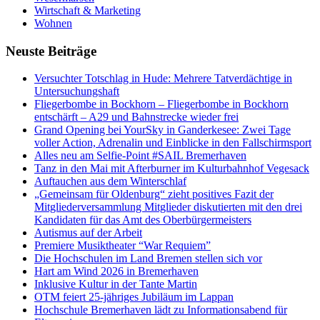
Wirtschaft & Marketing
Wohnen
Neuste Beiträge
Versucht­er Totschlag in Hude: Mehrere Tatverdächtige in
Untersuchungshaft
Fliegerbombe in Bockhorn – Fliegerbombe in Bockhorn
entschärft – A29 und Bahnstrecke wieder frei
Grand Opening bei YourSky in Ganderkesee: Zwei Tage
voller Action, Adrenalin und Einblicke in den Fallschirmsport
Alles neu am Selfie-Point #SAIL Bremerhaven
Tanz in den Mai mit Afterburner im Kulturbahnhof Vegesack
Auftauchen aus dem Winterschlaf
„Gemeinsam für Oldenburg“ zieht positives Fazit der
Mitgliederversammlung Mitglieder diskutierten mit den drei
Kandidaten für das Amt des Oberbürgermeisters
Autismus auf der Arbeit
Premiere Musiktheater “War Requiem”
Die Hochschulen im Land Bremen stellen sich vor
Hart am Wind 2026 in Bremerhaven
Inklusive Kultur in der Tante Martin
OTM feiert 25-jähriges Jubiläum im Lappan
Hochschule Bremerhaven lädt zu Informationsabend für