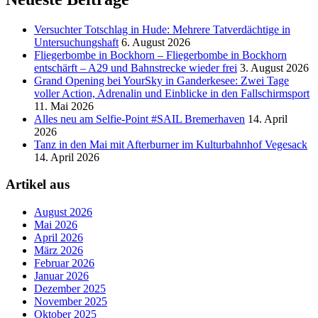
Versucht­er Totschlag in Hude: Mehrere Tatverdächtige in
Untersuchungshaft
6. August 2026
Fliegerbombe in Bockhorn – Fliegerbombe in Bockhorn
entschärft – A29 und Bahnstrecke wieder frei
3. August 2026
Grand Opening bei YourSky in Ganderkesee: Zwei Tage
voller Action, Adrenalin und Einblicke in den Fallschirmsport
11. Mai 2026
Alles neu am Selfie-Point #SAIL Bremerhaven
14. April
2026
Tanz in den Mai mit Afterburner im Kulturbahnhof Vegesack
14. April 2026
Artikel aus
August 2026
Mai 2026
April 2026
März 2026
Februar 2026
Januar 2026
Dezember 2025
November 2025
Oktober 2025