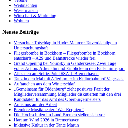
Vereine
Weihnachten
Wesermarsch
Wirtschaft & Marketing
Wohnen
Neuste Beiträge
Versucht­er Totschlag in Hude: Mehrere Tatverdächtige in
Untersuchungshaft
Fliegerbombe in Bockhorn – Fliegerbombe in Bockhorn
entschärft – A29 und Bahnstrecke wieder frei
Grand Opening bei YourSky in Ganderkesee: Zwei Tage
voller Action, Adrenalin und Einblicke in den Fallschirmsport
Alles neu am Selfie-Point #SAIL Bremerhaven
Tanz in den Mai mit Afterburner im Kulturbahnhof Vegesack
Auftauchen aus dem Winterschlaf
„Gemeinsam für Oldenburg“ zieht positives Fazit der
Mitgliederversammlung Mitglieder diskutierten mit den drei
Kandidaten für das Amt des Oberbürgermeisters
Autismus auf der Arbeit
Premiere Musiktheater “War Requiem”
Die Hochschulen im Land Bremen stellen sich vor
Hart am Wind 2026 in Bremerhaven
Inklusive Kultur in der Tante Martin