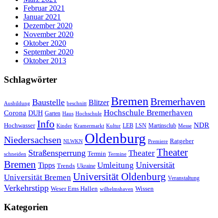
Februar 2021
Januar 2021
Dezember 2020
November 2020
Oktober 2020
September 2020
Oktober 2013
Schlagwörter
Bremen
Bremerhaven
Baustelle
Blitzer
Ausbildung
beschnitt
Hochschule Bremerhaven
Corona
DUH
Garten
Haus
Hochschule
Info
NDR
Hochwasser
LSN
Kinder
Kramermarkt
Kultur
LEB
Martinsclub
Messe
Oldenburg
Niedersachsen
Ratgeber
NLWKN
Premiere
Theater
Straßensperrung
Theater
Termin
schneiden
Termine
Bremen
Universität
Umleitung
Tipps
Trends
Ukraine
Universität Oldenburg
Universität Bremen
Veranstaltung
Verkehrstipp
Wissen
Weser Ems Hallen
wilhelmshaven
Kategorien