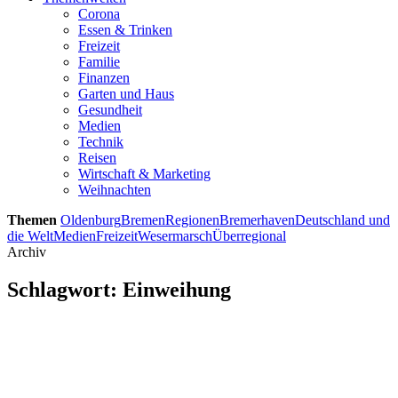
Corona
Essen & Trinken
Freizeit
Familie
Finanzen
Garten und Haus
Gesundheit
Medien
Technik
Reisen
Wirtschaft & Marketing
Weihnachten
Themen
Oldenburg
Bremen
Regionen
Bremerhaven
Deutschland und
die Welt
Medien
Freizeit
Wesermarsch
Überregional
Archiv
Schlagwort:
Einweihung