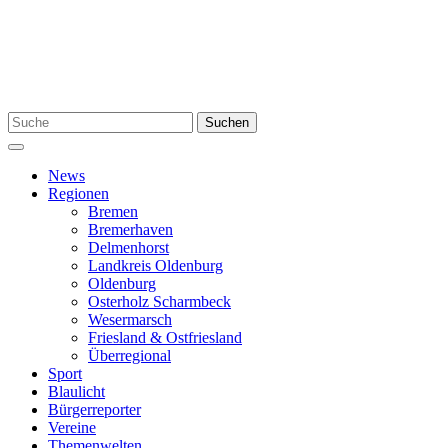
Zum
Inhalt
springen
Suchen
Suchen
nach:
Menü
News
Regionen
Bremen
Bremerhaven
Delmenhorst
Landkreis Oldenburg
Oldenburg
Osterholz Scharmbeck
Wesermarsch
Friesland & Ostfriesland
Überregional
Sport
Blaulicht
Bürgerreporter
Vereine
Themenwelten